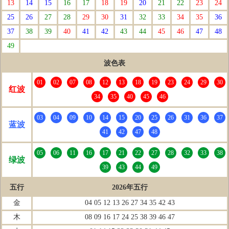
13
14
15
16
17
18
19
20
21
22
23
24
25
26
27
28
29
30
31
32
33
34
35
36
37
38
39
40
41
42
43
44
45
46
47
48
49
波色表
01
02
07
08
12
13
18
19
23
24
29
30
红波
34
35
40
45
46
03
04
09
10
14
15
20
25
26
31
36
37
蓝波
41
42
47
48
05
06
11
16
17
21
22
27
28
32
33
38
绿波
39
43
44
49
五行
2026年五行
金
04 05 12 13 26 27 34 35 42 43
木
08 09 16 17 24 25 38 39 46 47