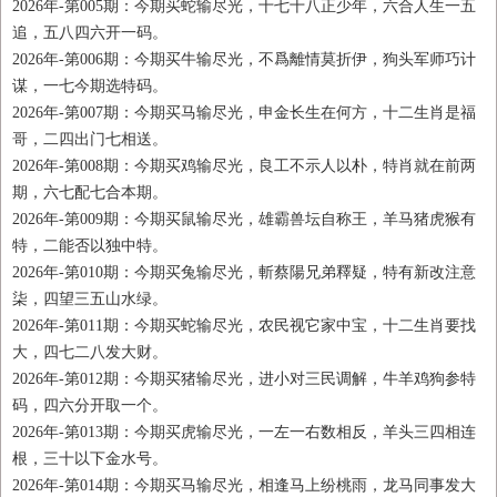
2026年-第005期：今期买蛇输尽光，十七十八正少年，六合人生一五
追，五八四六开一码。
2026年-第006期：今期买牛输尽光，不爲離情莫折伊，狗头军师巧计
谋，一七今期选特码。
2026年-第007期：今期买马输尽光，申金长生在何方，十二生肖是福
哥，二四出门七相送。
2026年-第008期：今期买鸡输尽光，良工不示人以朴，特肖就在前两
期，六七配七合本期。
2026年-第009期：今期买鼠输尽光，雄霸兽坛自称王，羊马猪虎猴有
特，二能否以独中特。
2026年-第010期：今期买兔输尽光，斬蔡陽兄弟釋疑，特有新改注意
柒，四望三五山水绿。
2026年-第011期：今期买蛇输尽光，农民视它家中宝，十二生肖要找
大，四七二八发大财。
2026年-第012期：今期买猪输尽光，进小对三民调解，牛羊鸡狗参特
码，四六分开取一个。
2026年-第013期：今期买虎输尽光，一左一右数相反，羊头三四相连
根，三十以下金水号。
2026年-第014期：今期买马输尽光，相逢马上纷桃雨，龙马同事发大