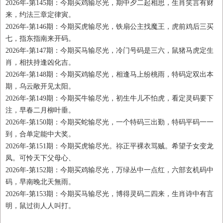
2026年-第145期：今期买鸡输尽光，期中夕二起相思，生肖笑言有财
来，约法三章定律寅。
2026年-第146期：今期买虎输尽光，铁扇公主找魔王，虎前鸡后三买
七，指东指南来开码。
2026年-第147期：今期买马输尽光，冷门号码是三六，鼠猪马虎定生
肖，相扶持逢凶化吉。
2026年-第148期：今期买鸡输尽光，相逢马上纷桃雨，特码定双出本
期，乌云敞开见太阳。
2026年-第149期：今期买牛输尽光，初生牛儿不怕虎，看定灵码要下
注，早春二月柳叶垂。
2026年-第150期：今期买蛇输尽光，一个特码三出勤，特码平码一一
到，合单定能中大奖。
2026年-第151期：今期买虎输尽光。祢正平裸衣骂贼。希望子女变龙
凤。可怜天下父母心、
2026年-第152期：今期买鸡输尽光，万绿丛中一点红，六部玄机码中
码，早南晚北天無雨。
2026年-第153期：今期买马输尽光，博得灵码二四来，生肖诗中有言
明，鼠过街人人叫打。