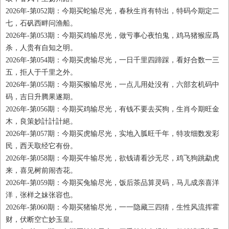
2026年-第052期：今期买蛇输尽光，春秋生肖有特出，特码今期定二
七，石矾西畔问渔船。
2026年-第053期：今期买鸡输尽光，做亏事心夜怕鬼，鸡马猪猴应爲
杀，人贵有自知之明。
2026年-第054期：今期买虎输尽光，一日千里四蹄踩，看好合数一三
五，拒人于千里之外。
2026年-第055期：今期买猴输尽光，一点儿用处没有，六部玄机码中
码，吉日升腾果遂期。
2026年-第056期：今期买鸡输尽光，有钱不要去买狗，生肖今期旺金
木，良策妙計計計絕。
2026年-第057期：今期买虎输尽光，实地入胍旺千年，特攻细数发彩
民，西天取经它有份。
2026年-第058期：今期买牛输尽光，欲钱请看沙无尽，鸡飞狗跳勐虎
来，喜见树前闹杏花。
2026年-第059期：今期买兔输尽光，饭后茶品算灵码，马儿成亲喜洋
洋，张样之妹张容也。
2026年-第060期：今期买猪输尽光，一一隐藏三四猜，生性风流挥霍
财，伏断空亡妙玉皇。