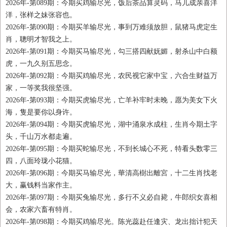
2026年-第089期：今期买鸡输尽光，饭后茶品算灵码，马儿成亲喜洋
洋，张样之妹张容也。
2026年-第090期：今期买羊输尽光，事到万难须放胆，鼠猪马虎定生
肖，聰明才智我之上。
2026年-第091期：今期买马输尽光，勾三搭四献妩媚，射杀山中白额
虎，一九久别五思念。
2026年-第092期：今期买鸡输尽光，农民视它家中宝，六合生财益万
家，一等奖我很坚强。
2026年-第093期：今期买虎输尽光，亡羊补牢时未晚，愿为美女下火
海，隻是要你以身许。
2026年-第094期：今期买虎输尽光，湖中涌泉水成柱，生肖今期土字
头，千山万水都走遍。
2026年-第095期：今期买蛇输尽光，不到长城心不死，特看头数零三
四，八面玲珑小花猫。
2026年-第096期：今期买马输尽光，華清高樹出離宮，十二生肖找老
大，赢钱料当家作主。
2026年-第097期：今期买兔输尽光，多行不义必自毙，牛郎织女喜相
会，农家六畜有特肖。
2026年-第098期：今期买鸡输尽光。陈光蕊赴任逢灾、龙出拙计犯天