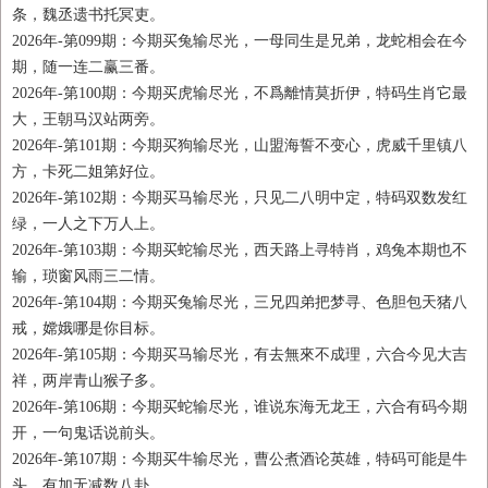
条，魏丞遗书托冥吏。
2026年-第099期：今期买兔输尽光，一母同生是兄弟，龙蛇相会在今
期，随一连二赢三番。
2026年-第100期：今期买虎输尽光，不爲離情莫折伊，特码生肖它最
大，王朝马汉站两旁。
2026年-第101期：今期买狗输尽光，山盟海誓不变心，虎威千里镇八
方，卡死二姐第好位。
2026年-第102期：今期买马输尽光，只见二八明中定，特码双数发红
绿，一人之下万人上。
2026年-第103期：今期买蛇输尽光，西天路上寻特肖，鸡兔本期也不
输，琐窗风雨三二情。
2026年-第104期：今期买兔输尽光，三兄四弟把梦寻、色胆包天猪八
戒，嫦娥哪是你目标。
2026年-第105期：今期买马输尽光，有去無來不成理，六合今见大吉
祥，两岸青山猴子多。
2026年-第106期：今期买蛇输尽光，谁说东海无龙王，六合有码今期
开，一句鬼话说前头。
2026年-第107期：今期买牛输尽光，曹公煮酒论英雄，特码可能是牛
头，有加无减数八卦。