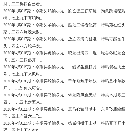
财，二二得四自己看。
2026年-第015期：今期买鸡输尽光，劉玄德三顧草廬，狗急跳墙稳观
特，七上九下有鸡狗。
2026年-第016期：今期买羊输尽光，酷劲二诶看似简，特码落在红头
家，二四六尾发大财。
2026年-第017期：今期买蛇输尽光，放之四海而皆准，特码可能是牛
头，四面八方蛇羊发。
2026年-第018期：今期买虎输尽光，咬龙出海四一现，蛇会冬眠龙会
飞，五八三四必开一。
2026年-第019期：今期买猴输尽光，一线求生也挣扎，特码就在火土
号，七上九下来风时。
2026年-第020期：今期买蛇输尽光，千年修炼千年妖，特码是小单数
开，一九如何八可合。
2026年-第021期：今期买马输尽光，攀龙附凤也无功，特头本期零三
四，一九四七定五来。
2026年-第022期：今期买虎输尽光，意马心猿醉梦中，六月飞霜纷纷
下，四上有缘六上飞。
2026年-第023期：今期买羊输尽光，扬威抖擞千山动，特码开了开小
码，四七上下左右好。