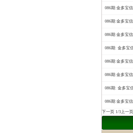
086期:金多
086期:金多
086期:金多
086期: 金
086期:金多
086期:金多
086期: 金
086期:金多
下一页
1/3
上一