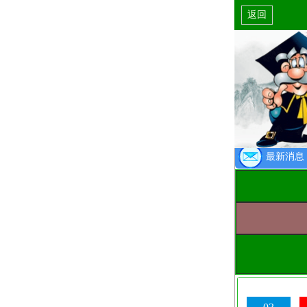
返回
最新消息