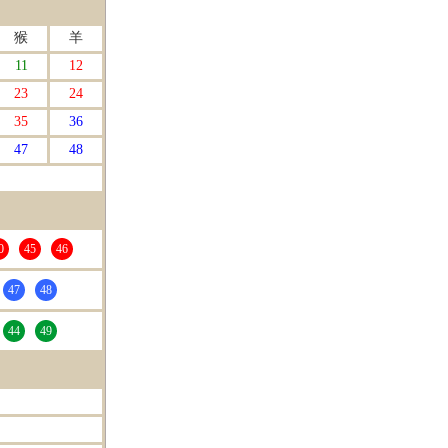
猴
羊
11
12
23
24
35
36
47
48
0
45
46
47
48
44
49