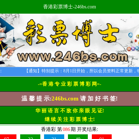
香港彩票博士-246bs.com
：
【通知】特别提示：8月1日开始，所以会员资料正常更新，特
-=香 港 专 业 彩 票 博 彩 网=-
温 馨 提 示:
246bs.com
请 加 好 书 签!
华 丽 语 言 不 敌 你 亲 眼 见 证!
继 续 关 注 彩 票 博 士!