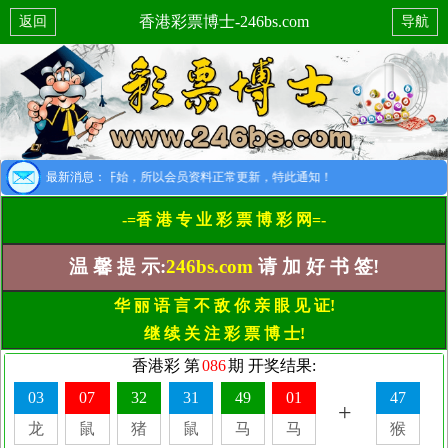
香港彩票博士-246bs.com
返回
导航
提示：8月1日开始，所以会员资料正常更新，特此通知！
最新消息：
-=香 港 专 业 彩 票 博 彩 网=-
温 馨 提 示:
246bs.com
请 加 好 书 签!
华 丽 语 言 不 敌 你 亲 眼 见 证!
继 续 关 注 彩 票 博 士!