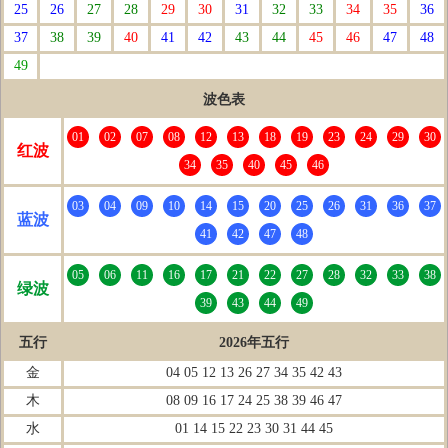
25
26
27
28
29
30
31
32
33
34
35
36
37
38
39
40
41
42
43
44
45
46
47
48
49
波色表
01
02
07
08
12
13
18
19
23
24
29
30
红波
34
35
40
45
46
03
04
09
10
14
15
20
25
26
31
36
37
蓝波
41
42
47
48
05
06
11
16
17
21
22
27
28
32
33
38
绿波
39
43
44
49
五行
2026年五行
金
04 05 12 13 26 27 34 35 42 43
木
08 09 16 17 24 25 38 39 46 47
水
01 14 15 22 23 30 31 44 45