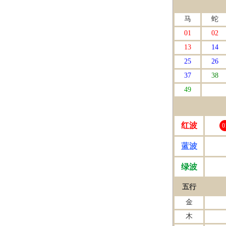
马
蛇
01
02
13
14
25
26
37
38
49
红波
0
蓝波
绿波
五行
金
木