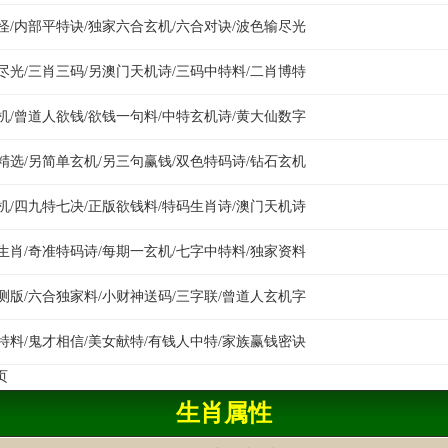
三怪/内部平特诀/独家六合玄机/六合对诀/波色输尽光
输尽光/三肖三码/另澳门天机诗/三码中特料/二肖博特
玄机/曾道人欲钱/欲钱一句料/中特玄机诗/黄大仙数字
人精选/另简单玄机/另三句赢钱/双色特码诗/钻石玄机
天机/四九特七决/正版欲钱料/特码生肖诗/澳门天机诗
解生肖/奇准特码诗/每期一玄机/七字中特料/独家资料
预测版/六合独家料/小财神送码/三字联/曾道人玄机字
中特料/鬼才相信/美女献特/有钱人中特/家族赢钱密诀
页
生肖属性