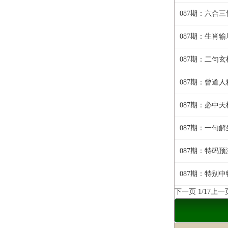
087期：六合
087期：生肖
087期：二句
087期：曾道
087期：必中
087期：一句
087期：特码
087期：特别
下一页
1/17
上一