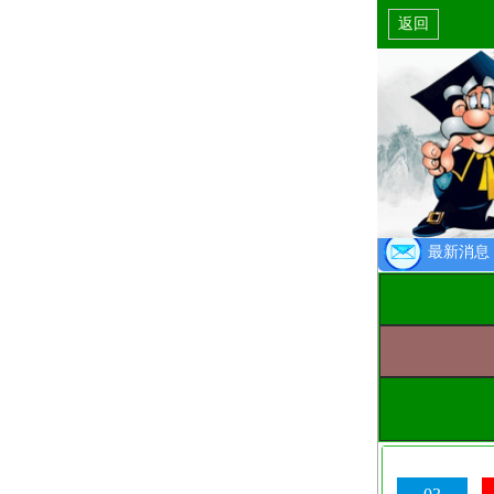
返回
最新消息