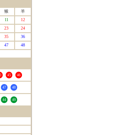
猴
羊
11
12
23
24
35
36
47
48
0
45
46
47
48
44
49