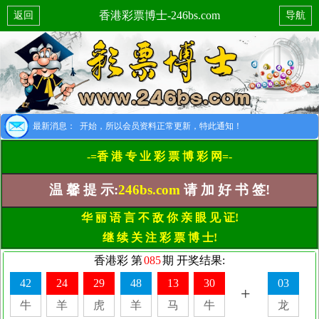
香港彩票博士-246bs.com
返回
导航
别提示：8月1日开始，所以会员资料正常更新，特此通知！
最新消息：
-=香 港 专 业 彩 票 博 彩 网=-
温 馨 提 示:
246bs.com
请 加 好 书 签!
华 丽 语 言 不 敌 你 亲 眼 见 证!
继 续 关 注 彩 票 博 士!