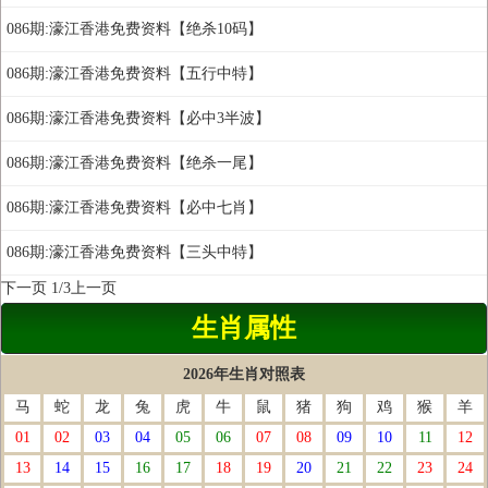
086期:濠江香港免费资料【绝杀10码】
086期:濠江香港免费资料【五行中特】
086期:濠江香港免费资料【必中3半波】
086期:濠江香港免费资料【绝杀一尾】
086期:濠江香港免费资料【必中七肖】
086期:濠江香港免费资料【三头中特】
下一页
1/3
上一页
生肖属性
2026年生肖对照表
马
蛇
龙
兔
虎
牛
鼠
猪
狗
鸡
猴
羊
01
02
03
04
05
06
07
08
09
10
11
12
13
14
15
16
17
18
19
20
21
22
23
24