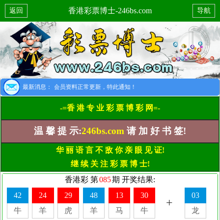
香港彩票博士-246bs.com
返回
导航
月1日开始，所以会员资料正常更新，特此通知！
最新消息：
-=香 港 专 业 彩 票 博 彩 网=-
温 馨 提 示:
246bs.com
请 加 好 书 签!
华 丽 语 言 不 敌 你 亲 眼 见 证!
继 续 关 注 彩 票 博 士!