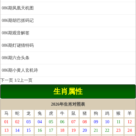
086期凤凰天机图
086期胡巴抓码记
086期观音解签
086期灯谜猜特码
086期六合头条
086期小黄人玄机诗
下一页
1/2
上一页
生肖属性
2026年生肖对照表
马
蛇
龙
兔
虎
牛
鼠
猪
狗
鸡
猴
羊
01
02
03
04
05
06
07
08
09
10
11
12
13
14
15
16
17
18
19
20
21
22
23
24